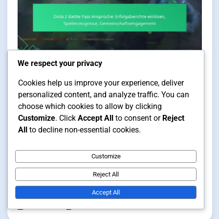
We respect your privacy
Cookies help us improve your experience, deliver
Battle Pass Ansprüche
15 min read
personalized content, and analyze traffic. You can
choose which cookies to allow by clicking
Customize
. Click
Accept All
to consent or
Reject
All
to decline non-essential cookies.
Dota 2 Battle Pass Ansprüche:
Erfolgsberichte einlösen,
Customize
Spielerzeugnisse,
Reject All
Gemeinschaftsengagement
Accept All
Talia Mercer
24/02/2026