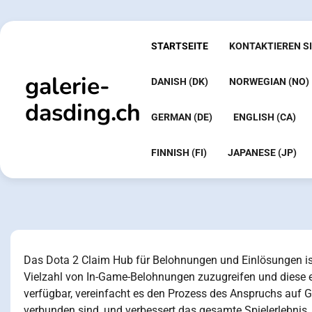
Skip
to
content
STARTSEITE
KONTAKTIEREN SI
galerie-
DANISH (DK)
NORWEGIAN (NO)
dasding.ch
GERMAN (DE)
ENGLISH (CA)
FINNISH (FI)
JAPANESE (JP)
Das Dota 2 Claim Hub für Belohnungen und Einlösungen ist e
Vielzahl von In-Game-Belohnungen zuzugreifen und diese ein
verfügbar, vereinfacht es den Prozess des Anspruchs auf 
verbunden sind, und verbessert das gesamte Spielerlebnis.