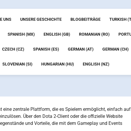
E UNS
UNSERE GESCHICHTE
BLOGBEITRÄGE
TURKISH (
SPANISH (MX)
ENGLISH (GB)
ROMANIAN (RO)
PORTU
CZECH (CZ)
SPANISH (ES)
GERMAN (AT)
GERMAN (CH)
SLOVENIAN (SI)
HUNGARIAN (HU)
ENGLISH (NZ)
ine zentrale Plattform, die es Spielern ermöglicht, einfach auf
zulösen. Über den Dota 2-Client oder die offizielle Website
Gegenstände und Vorteile, die mit dem Gameplay und Events