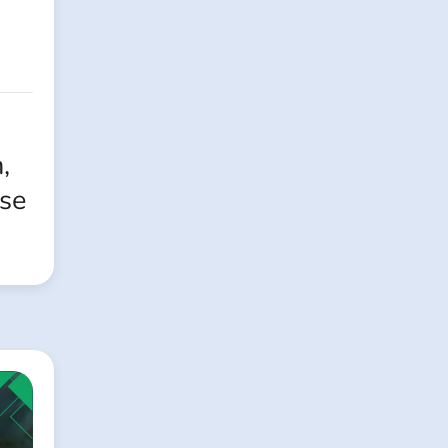
,
yse