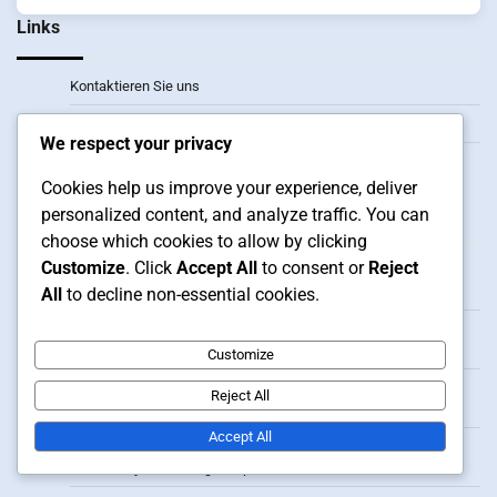
Links
Kontaktieren Sie uns
Blogbeiträge
We respect your privacy
Unsere Geschichte
Cookies help us improve your experience, deliver
Neueste Beiträge
personalized content, and analyze traffic. You can
choose which cookies to allow by clicking
Customize
. Click
Accept All
to consent or
Reject
Dota 2 Steam Wallet Einlösungen: Kauf von Kosmetikartikeln,
Marktransaktionen, Verfügbarkeit von Gegenständen
All
to decline non-essential cookies.
Dota 2 Steam Wallet Einlösungen: Verwaltung von Mitteln,
Kontostandverfolgung, Ausgabenstrategien
Customize
Dota 2 Steam Wallet Einlösungen: Rückerstattungsrichtlinien,
Reject All
Transaktionsstreitigkeiten, Kundensupport
Accept All
Dota 2 Steam Wallet Einlösungen: Einlösen für Events,
Community-Belohnungen, Spieleranreize